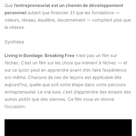
Que
l’entrepreneuriat est un chemin de développement
personnel
autant que financier. Et que les fondations —
valeurs, réseau, équilibre, discernement — comptent plus que
la vitesse.
Synthèse
Living in Bondage: Breaking Free
n’est pas un film sur
l’échec. C’est un film sur les choix qui mènent à l’échec — et
sur ce qu’on peut en apprendre avant d’en faire l’expérience
soi-même. Chacune de ces dix leçons est applicable dès
aujourd’hui, quelle que soit votre étape dans votre parcours
entrepreneurial. Le vrai luxe, c’est d’apprendre des erreurs des
autres plutôt que des siennes. Ce film vous en donne
l’occasion.