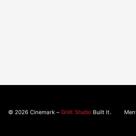
©
2026
Cinemark –
Griiit Studio
Built It.
Ment