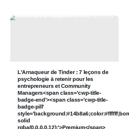
L’Arnaqueur de Tinder : 7 leçons de
psychologie à retenir pour les
entrepreneurs et Community
Managers<span class='cwp-title-
badge-end'><span class='cwp-title-
badge-pill'
style='background:#14b8a6;color:#ffffff;bo
solid
rgba(0,0,0,0.12);'>Premium</span>