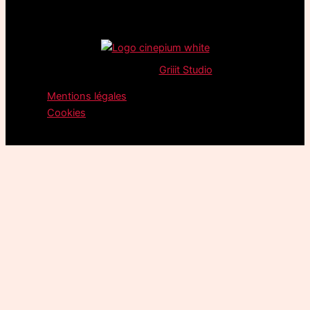
©
2026
Cinemark –
Griiit Studio
Built It.
Mentions légales
Cookies