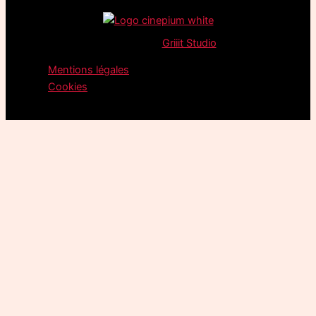
©
2026
Cinemark –
Griiit Studio
Built It.
Mentions légales
Cookies